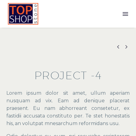


Square Foot
PROJECT -4
Collection
Lorem ipsum dolor sit amet, ullum aperiam
nusquam ad vix. Eam ad denique placerat
praesent. Eu nam abhorreant consetetur, ex
Residential
fastidii accusata constituto per. Te stet honestatis
Portfolio
his, an volutpat mnesarchum reformidans usu.